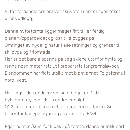
Vi tar forbehold om enhver skrivefeil i annonsens tekst
eller vedlegg.
Denne hyttetomta ligger meget fint til, er ferdig
planert/opparbeidet og klar til å bygges på!
Omringet av nydelig natur i alle retninger og grenser til
skiløypa og friområde!
Her er det bare å spenne på seg skiene utenfor hytta og
renne noen meter rett ut i preparerte langrennsløyper.
Eiendommen har flott utsikt mot blant annet Folgefonna i
nord-vest.
Her ligger du i ende av vei som betjener 3 stk.
hyttetomter, hvor de to andre er solgt.
Q1.2 er tomtens benevnelse i reguleringsplanen. Se
bilder for kart/posisjon og adkomst fra E134.
Egen pumpe/kum for kloakk på tomta, denne er inkludert