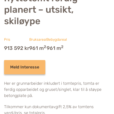
planert – utsikt,
skiløype
Pris
Bruksareal
Bebygdareal
2
2
913 592 kr
961 m
961 m
Meld Interesse
Her er grunnarbeider inkludert i tomtepris, tomta er
ferdig opparbeidet og gruset/singlet, klar til å støype
betongplate på.
Tilkommer kun dokumentavgift 2,5% av tomtens
verdi/pris, se totalpris.